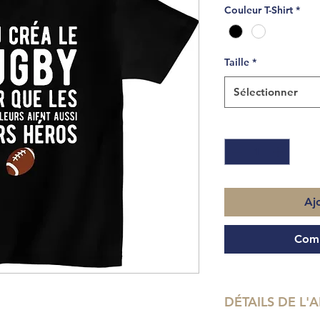
Couleur T-Shirt
*
Taille
*
Sélectionner
Quantité
*
Aj
Comm
DÉTAILS DE L'A