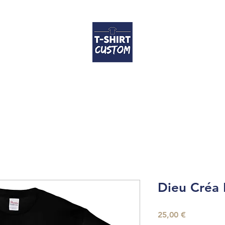
Accueil
T-shirts
Coussins
Contact
FAQ
Guide des tailles
Dieu Créa
Prix
25,00 €