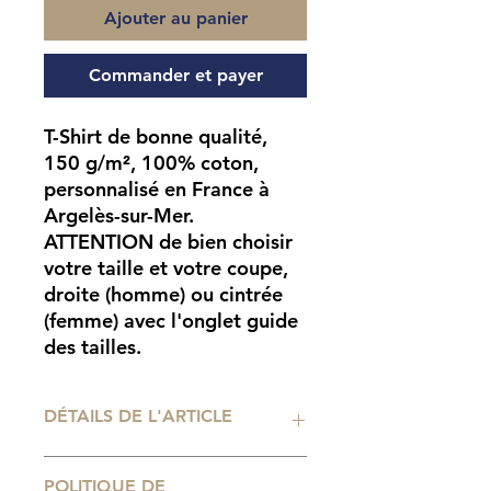
Ajouter au panier
Commander et payer
T-Shirt de bonne qualité,
150 g/m², 100% coton,
personnalisé en France à
Argelès-sur-Mer.
ATTENTION
de bien choisir
votre taille et votre coupe,
droite (homme) ou cintrée
(femme) avec l'onglet guide
des tailles.
DÉTAILS DE L'ARTICLE
Impression numérique
POLITIQUE DE
professionnelle. Tailles de t-shirt