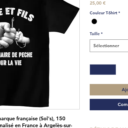
Prix
25,00 €
Couleur T-Shirt
*
Taille
*
Sélectionner
Quantité
*
Aj
Comm
arque française (Sol's), 150
alisé en France à Argelès-sur-