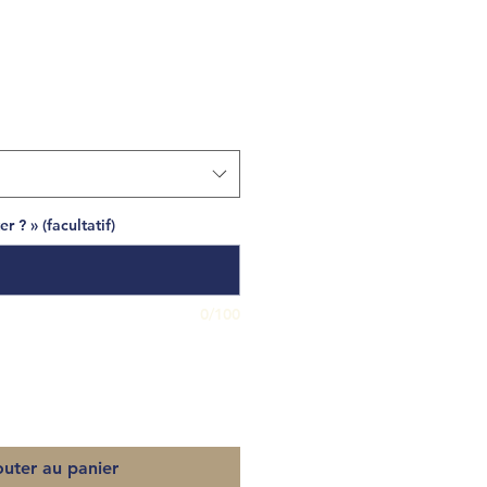
 ? » (facultatif)
0/100
outer au panier