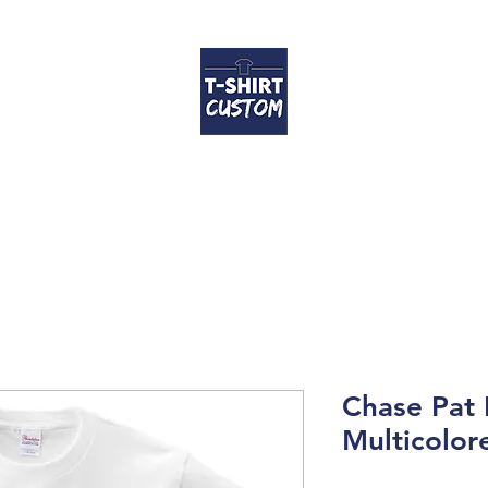
Accueil
T-shirts
Coussins
Contact
FAQ
Guide des tailles
Chase Pat 
Multicolor