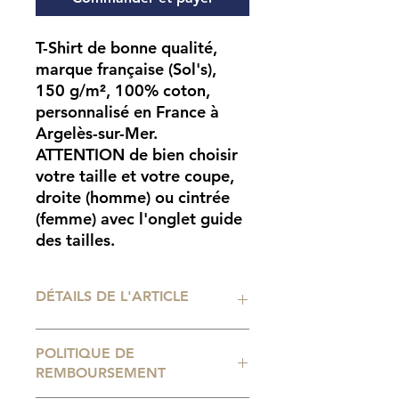
T-Shirt de bonne qualité,
marque française (Sol's),
150 g/m², 100% coton,
personnalisé en France à
Argelès-sur-Mer.
ATTENTION
de bien choisir
votre taille et votre coupe,
droite (homme) ou cintrée
(femme) avec l'onglet guide
des tailles.
DÉTAILS DE L'ARTICLE
Impression numérique
POLITIQUE DE
professionnelle. Tailles de t-shirt
REMBOURSEMENT
disponibles : du 2 ans au 5XL.
Consignes d'entretien :