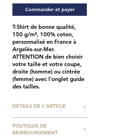
Commander et payer
T-Shirt de bonne qualité,
150 g/m², 100% coton,
personnalisé en France à
Argelès-sur-Mer.
ATTENTION
de bien choisir
votre taille et votre coupe,
droite (homme) ou cintrée
(femme) avec l'onglet guide
des tailles.
DÉTAILS DE L'ARTICLE
Impression
POLITIQUE DE
numérique professionnelle. Tailles
REMBOURSEMENT
de t-shirt disponibles : du 1 ans au