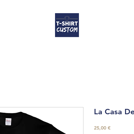
Accueil
T-shirts
Coussins
Contact
FAQ
Guide des tailles
La Casa De
Prix
25,00 €