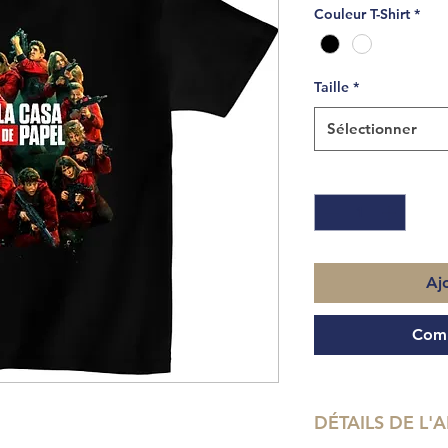
Couleur T-Shirt
*
Taille
*
Sélectionner
Quantité
*
Aj
Comm
DÉTAILS DE L'A