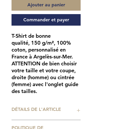
Ajouter au panier
Commander et payer
T-Shirt de bonne
qualité, 150 g/m², 100%
coton, personnalisé en
France à Argelès-sur-Mer.
ATTENTION
de bien choisir
votre taille et votre coupe,
droite (homme) ou cintrée
(femme) avec l'onglet guide
des tailles.
DÉTAILS DE L'ARTICLE
Impression numérique
POLITIQUE DE
professionnelle. Tailles de t-shirt