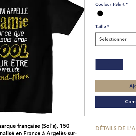
Couleur T-Shirt
*
Taille
*
Sélectionner
Quantité
*
Aj
Comm
arque française (Sol's), 150
DÉTAILS DE L'A
alisé en France à Argelès-sur-