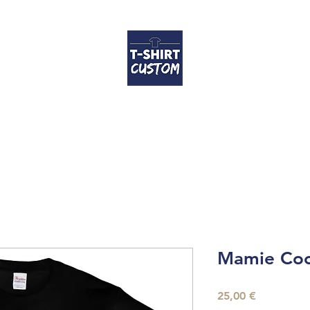
Accueil
T-shirts
Coussins
Contact
FAQ
Guide des tailles
Mamie Coo
Prix
25,00 €