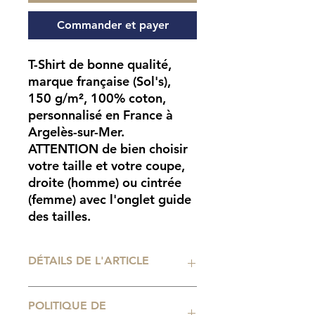
Commander et payer
T-Shirt de bonne qualité,
marque française (Sol's),
150 g/m², 100% coton,
personnalisé en France à
Argelès-sur-Mer.
ATTENTION
de bien choisir
votre taille et votre coupe,
droite (homme) ou cintrée
(femme) avec l'onglet guide
des tailles.
DÉTAILS DE L'ARTICLE
Impression numérique
POLITIQUE DE
professionnelle. Tailles de t-shirt