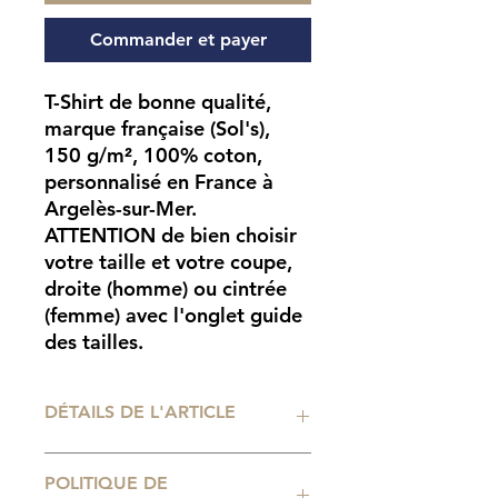
Commander et payer
T-Shirt de bonne qualité,
marque française (Sol's),
150 g/m², 100% coton,
personnalisé en France à
Argelès-sur-Mer.
ATTENTION
de bien choisir
votre taille et votre coupe,
droite (homme) ou cintrée
(femme) avec l'onglet guide
des tailles.
DÉTAILS DE L'ARTICLE
Flocage flex professionnel. Tailles
POLITIQUE DE
de t-shirt disponibles : du 2 ans au