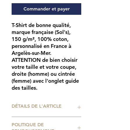
Commander et payer
T-Shirt de bonne qualité,
marque française (Sol's),
150 g/m², 100% coton,
personnalisé en France à
Argelès-sur-Mer.
ATTENTION
de bien choisir
votre taille et votre coupe,
droite (homme) ou cintrée
(femme) avec l'onglet guide
des tailles.
DÉTAILS DE L'ARTICLE
Impression numérique
POLITIQUE DE
professionnelle. Tailles de t-shirt