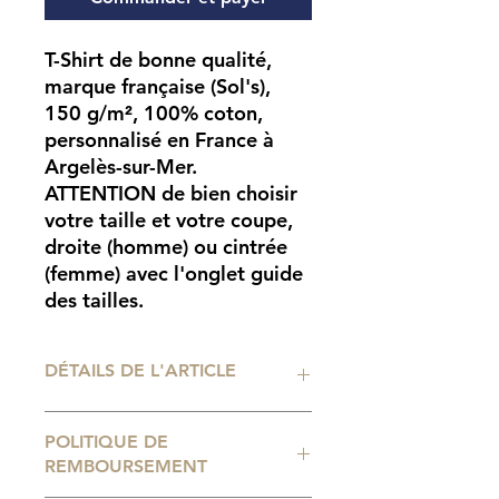
T-Shirt de bonne qualité,
marque française (Sol's),
150 g/m², 100% coton,
personnalisé en France à
Argelès-sur-Mer.
ATTENTION
de bien choisir
votre taille et votre coupe,
droite (homme) ou cintrée
(femme) avec l'onglet guide
des tailles.
DÉTAILS DE L'ARTICLE
Impression numérique
POLITIQUE DE
professionnelle. Tailles de t-shirt
REMBOURSEMENT
disponibles : du 2 ans au 5XL.
Consignes d'entretien :