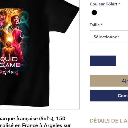
Couleur T-Shirt
*
Taille
*
Sélectionner
Quantité
*
Aj
Comm
arque française (Sol's), 150
DÉTAILS DE L'A
alisé en France à Argelès-sur-