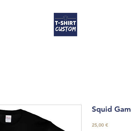
Accueil
T-shirts
Coussins
Contact
FAQ
Guide des tailles
Squid Ga
Prix
25,00 €