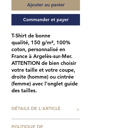
Ajouter au panier
Commander et payer
T-Shirt de bonne
qualité, 150 g/m², 100%
coton, personnalisé en
France à Argelès-sur-Mer.
ATTENTION
de bien choisir
votre taille et votre coupe,
droite (homme) ou cintrée
(femme) avec l'onglet guide
des tailles.
DÉTAILS DE L'ARTICLE
Impression numérique
POLITIQUE DE
professionnelle. Tailles de t-shirt